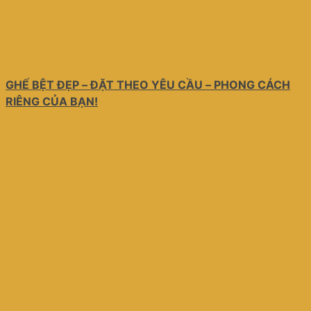
GHẾ BỆT ĐẸP – ĐẶT THEO YÊU CẦU – PHONG CÁCH
RIÊNG CỦA BẠN!