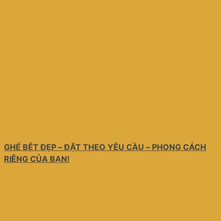
GHẾ BỆT ĐẸP – ĐẶT THEO YÊU CẦU – PHONG CÁCH
RIÊNG CỦA BẠN!