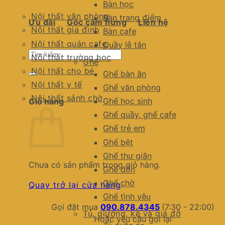
Bàn học
Nội thất văn phòng
Bàn trang điểm
Ưu đãi
Góc cảm hứng
Liên hệ
Nội thất gia đình
Bàn cafe
Nội thất quán cafe
Quầy lễ tân
Tìm
Nội thất trường học
Ghế
kiếm:
Nội thất cho bé
Ghế bàn ăn
Nội thất y tế
Ghế văn phòng
Nội thất sảnh chờ
Ghế học sinh
Giỏ hàng
Ghế quầy, ghế cafe
Ghế trẻ em
Ghế bệt
Ghế thư giãn
Chưa có sản phẩm trong giỏ hàng.
Ghế đôn
Ghế chờ
Quay trở lại cửa hàng
Ghế tình yêu
Gọi đặt mua
090.878.4345
(7:30 - 22:00)
Tủ, giường, kệ và giá đỡ
Hoặc yêu cầu gọi lại