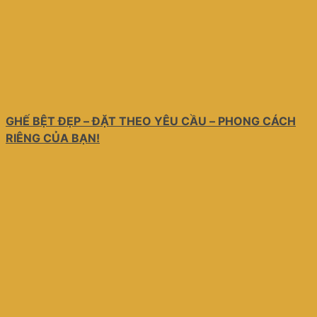
GHẾ BỆT ĐẸP – ĐẶT THEO YÊU CẦU – PHONG CÁCH
RIÊNG CỦA BẠN!