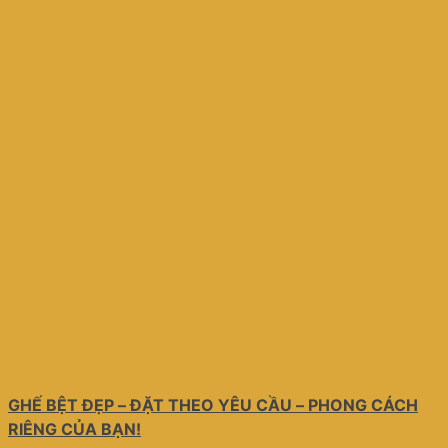
GHẾ BỆT ĐẸP – ĐẶT THEO YÊU CẦU – PHONG CÁCH
RIÊNG CỦA BẠN!