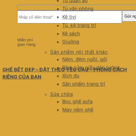
Tủ quần áo
Tủ văn phòng
Kệ tivi
Tủ, kệ trang trí
Kệ sách
Miễn phí
Giường
giao hàng
Sản phẩm nội thất khác
Nệm, đệm ngồi, gối
Rèm cửa, giấy dán tường
GHẾ BỆT ĐẸP – ĐẶT THEO YÊU CẦU – PHONG CÁCH
Xích đu
RIÊNG CỦA BẠN
Sản phẩm trang trí
Sửa chữa
Bọc ghế sofa
May nệm ghế