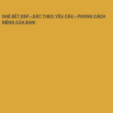
GHẾ BỆT ĐẸP – ĐẶT THEO YÊU CẦU – PHONG CÁCH
RIÊNG CỦA BẠN!