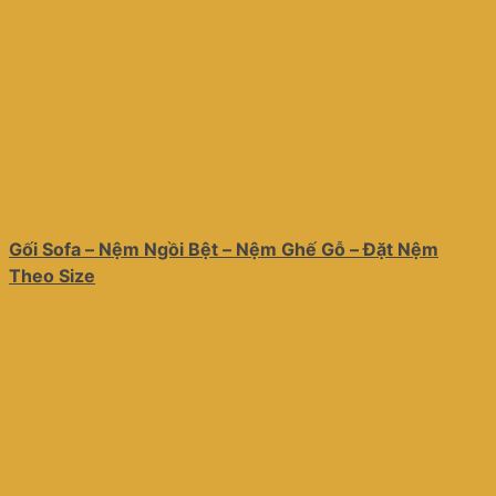
Gối Sofa – Nệm Ngồi Bệt – Nệm Ghế Gỗ – Đặt Nệm
Theo Size