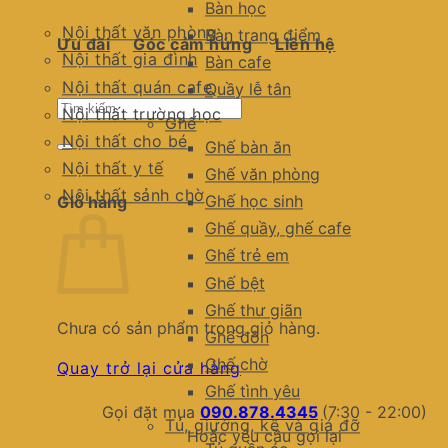
Bàn học
Nội thất văn phòng
Bàn trang điểm
Ưu đãi
Góc cảm hứng
Liên hệ
Nội thất gia đình
Bàn cafe
Nội thất quán cafe
Quầy lễ tân
Tìm
Nội thất trường học
Ghế
kiếm:
Nội thất cho bé
Ghế bàn ăn
Nội thất y tế
Ghế văn phòng
Nội thất sảnh chờ
Ghế học sinh
Giỏ hàng
Ghế quầy, ghế cafe
Ghế trẻ em
Ghế bệt
Ghế thư giãn
Chưa có sản phẩm trong giỏ hàng.
Ghế đôn
Ghế chờ
Quay trở lại cửa hàng
Ghế tình yêu
Gọi đặt mua
090.878.4345
(7:30 - 22:00)
Tủ, giường, kệ và giá đỡ
Hoặc yêu cầu gọi lại