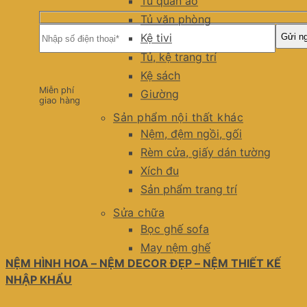
Tủ quần áo
Tủ văn phòng
Kệ tivi
Tủ, kệ trang trí
Kệ sách
Miễn phí
Giường
giao hàng
Sản phẩm nội thất khác
Nệm, đệm ngồi, gối
Rèm cửa, giấy dán tường
Xích đu
Sản phẩm trang trí
Sửa chữa
Bọc ghế sofa
May nệm ghế
NỆM HÌNH HOA – NỆM DECOR ĐẸP – NỆM THIẾT KẾ
NHẬP KHẨU