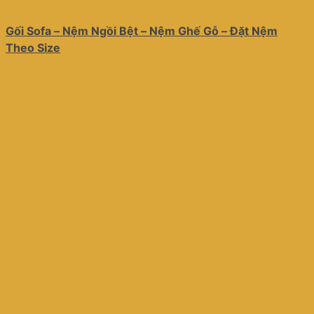
Gối Sofa – Nệm Ngồi Bệt – Nệm Ghế Gỗ – Đặt Nệm
Theo Size