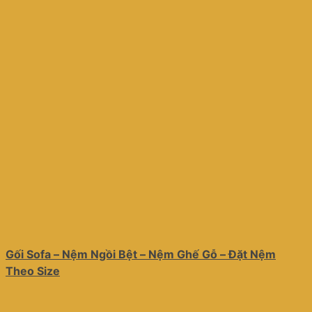
Gối Sofa – Nệm Ngồi Bệt – Nệm Ghế Gỗ – Đặt Nệm
Theo Size