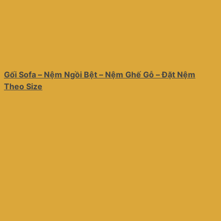
Gối Sofa – Nệm Ngồi Bệt – Nệm Ghế Gỗ – Đặt Nệm
Theo Size