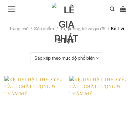
Chuyển
đến
nội
dung
Trang chủ
/
Sản phẩm
/
Tủ, giường, kệ và giá đỡ
/
Kệ tivi
LỌC