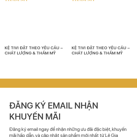
KỆ TIVI ĐẶT THEO YÊU CẦU –
KỆ TIVI ĐẶT THEO YÊU CẦU –
CHẤT LƯỢNG & THẨM MỸ
CHẤT LƯỢNG & THẨM MỸ
ĐĂNG KÝ EMAIL NHẬN
KHUYẾN MÃI
Đăng ký email ngay để nhận những ưu đãi đặc biệt, khuyến
mãi hấp dẫn, và cập nhật sản phẩm mới nhất từ Lê Gia