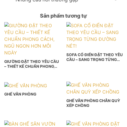
Sản phẩm tương tự
SOFA CỔ ĐIỂN ĐẶT THEO YÊU
CẦU – SANG TRỌNG TỪNG
GIƯỜNG ĐẶT THEO YÊU CẦU
ĐƯỜNG NÉT!
– THIẾT KẾ CHUẨN PHONG
CÁCH, NGỦ NGON HƠN MỖI
NGÀY
GHẾ VĂN PHÒNG
GHẾ VĂN PHÒNG CHÂN QUỲ
XẾP CHỒNG