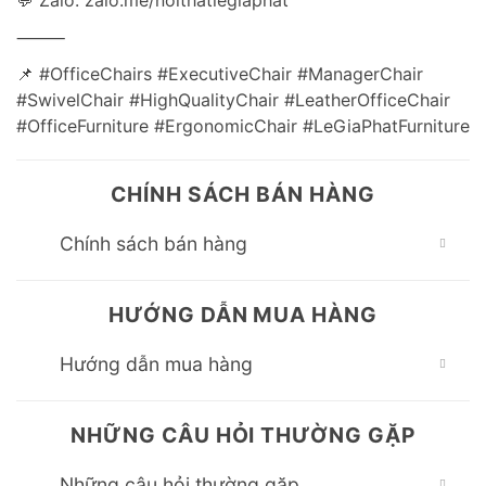
💬 Zalo: zalo.me/noithatlegiaphat
⸻
📌 #OfficeChairs #ExecutiveChair #ManagerChair
#SwivelChair #HighQualityChair #LeatherOfficeChair
#OfficeFurniture #ErgonomicChair #LeGiaPhatFurniture
CHÍNH SÁCH BÁN HÀNG
Chính sách bán hàng
HƯỚNG DẪN MUA HÀNG
Hướng dẫn mua hàng
NHỮNG CÂU HỎI THƯỜNG GẶP
Những câu hỏi thường gặp