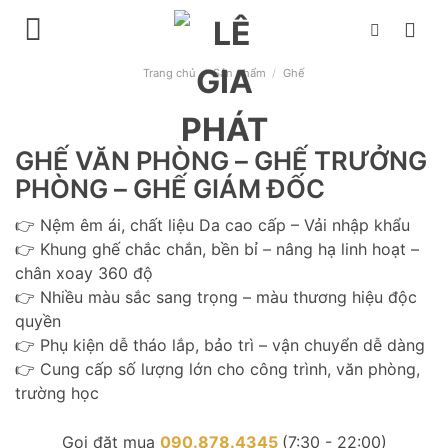
Chuyển
đến
nội
Trang chủ
/
Sản phẩm
/
Ghế
dung
GHẾ VĂN PHÒNG – GHẾ TRƯỞNG
PHÒNG – GHẾ GIÁM ĐỐC
👉 Nệm êm ái, chất liệu Da cao cấp – Vải nhập khẩu
👉 Khung ghế chắc chắn, bền bỉ – nâng hạ linh hoạt –
chân xoay 360 độ
👉 Nhiều màu sắc sang trọng – màu thương hiệu độc
quyền
👉 Phụ kiện dễ tháo lắp, bảo trì – vận chuyển dễ dàng
👉 Cung cấp số lượng lớn cho công trình, văn phòng,
trường học
Gọi đặt mua
090.878.4345
(7:30 - 22:00)