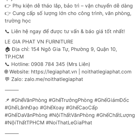
👉 Phụ kiện dễ tháo lắp, bảo trì – vận chuyển dễ dàng
👉 Cung cấp số lượng lớn cho công trình, văn phòng,
trường học
📞 Liên hệ ngay để được tư vấn & báo giá tốt nhất!
LE GIA PHAT VN FURNITURE
🏠 Địa chỉ: 154 Ngô Gia Tự, Phường 9, Quận 10,
TP.HCM
📞 Hotline: 0908 784 345 (Mrs Liên)
🌐 Website: https://legiaphat.vn | noithatlegiaphat.com
💬 Zalo: zalo.me/noithatlegiaphat
⸻
📌 #GhếVănPhòng #GhếTrưởngPhòng #GhếGiámĐốc
#GhếLãnhĐạo #GhếXoay #GhếCaoCấp
#GhếDaVănPhòng #NộiThấtVănPhòng #GhếChấtLượng
#NộiThấtTPHCM #NoiThatLeGiaPhat
⸻