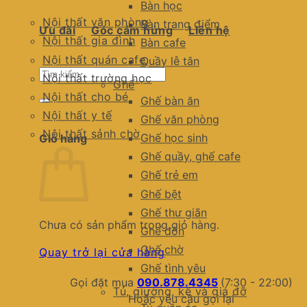
Bàn học
Nội thất văn phòng
Bàn trang điểm
Ưu đãi
Góc cảm hứng
Liên hệ
Nội thất gia đình
Bàn cafe
Nội thất quán cafe
Quầy lễ tân
Tìm
Nội thất trường học
Ghế
kiếm:
Nội thất cho bé
Ghế bàn ăn
Nội thất y tế
Ghế văn phòng
Nội thất sảnh chờ
Ghế học sinh
Giỏ hàng
Ghế quầy, ghế cafe
Ghế trẻ em
Ghế bệt
Ghế thư giãn
Chưa có sản phẩm trong giỏ hàng.
Ghế đôn
Ghế chờ
Quay trở lại cửa hàng
Ghế tình yêu
Gọi đặt mua
090.878.4345
(7:30 - 22:00)
Tủ, giường, kệ và giá đỡ
Hoặc yêu cầu gọi lại