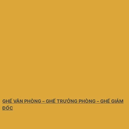
GHẾ VĂN PHÒNG – GHẾ TRƯỞNG PHÒNG – GHẾ GIÁM
ĐỐC