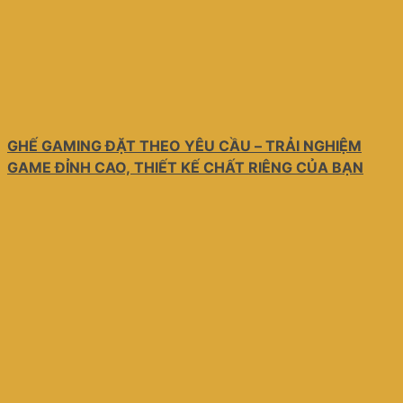
GHẾ GAMING ĐẶT THEO YÊU CẦU – TRẢI NGHIỆM
GAME ĐỈNH CAO, THIẾT KẾ CHẤT RIÊNG CỦA BẠN