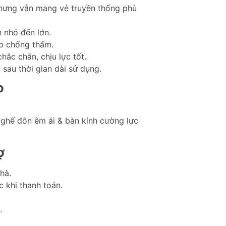
 nhưng vẫn mang vẻ truyền thống phù
 nhỏ đến lớn.
ệp chống thấm.
hắc chắn, chịu lực tốt.
 sau thời gian dài sử dụng.
o
 ghế đôn êm ái & bàn kính cường lực
ợ
hà.
c khi thanh toán.
.