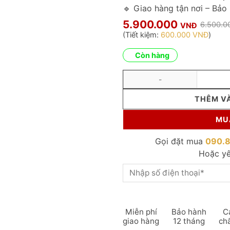
🔹 Giao hàng tận nơi – Bảo
5.900.000
6.500.
VNĐ
(Tiết kiệm:
600.000
VNĐ
)
Còn hàng
Bộ bàn ghế Sofa giá rẻ cho 
THÊM V
MU
Gọi đặt mua
090.
Hoặc yê
Miễn phí
Bảo hành
C
giao hàng
12 tháng
ch