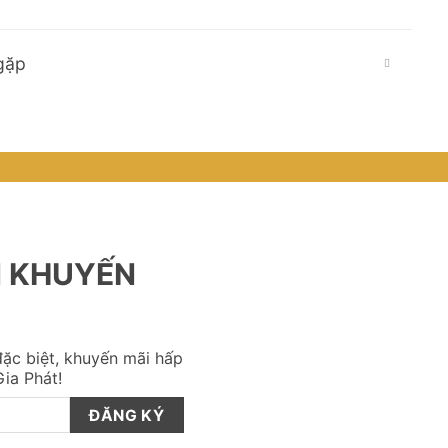
gặp
N KHUYẾN
ặc biệt, khuyến mãi hấp
ia Phát!