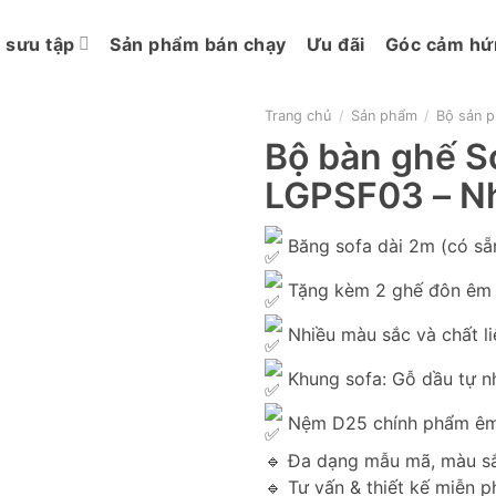
 sưu tập
Sản phẩm bán chạy
Ưu đãi
Góc cảm hứ
Trang chủ
/
Sản phẩm
/
Bộ sản 
Bộ bàn ghế So
LGPSF03 – Nh
Băng sofa dài 2m (có sẵ
Tặng kèm 2 ghế đôn êm á
Nhiều màu sắc và chất li
Khung sofa: Gỗ dầu tự n
Nệm D25 chính phẩm êm á
🔹 Đa dạng mẫu mã, màu sắc
🔹 Tư vấn & thiết kế miễn p