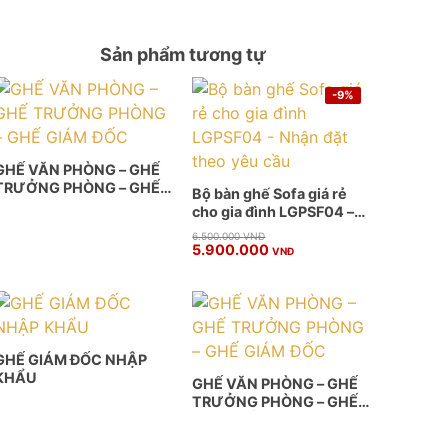
Sản phẩm tương tự
-9%
GHẾ VĂN PHÒNG – GHẾ
TRƯỞNG PHÒNG – GHẾ
Bộ bàn ghế Sofa giá rẻ
GIÁM ĐỐC
cho gia đình LGPSF04 –
Nhận đặt theo yêu cầu
Giá
Giá
6.500.000
VNĐ
5.900.000
gốc
hiện
VNĐ
là:
tại
6.500.000 VNĐ.
là:
5.900.000 VNĐ.
GHẾ GIÁM ĐỐC NHẬP
KHẨU
GHẾ VĂN PHÒNG – GHẾ
TRƯỞNG PHÒNG – GHẾ
GIÁM ĐỐC