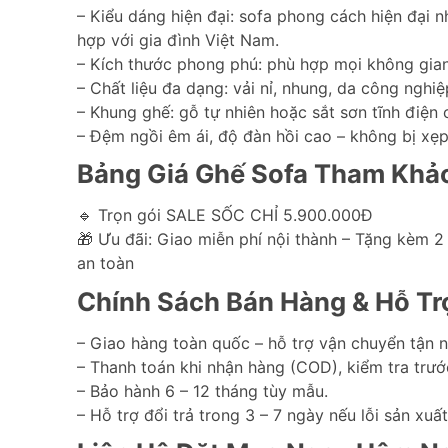
– Kiểu dáng hiện đại: sofa phong cách hiện đại
hợp với gia đình Việt Nam.
– Kích thước phong phú: phù hợp mọi không gian
– Chất liệu đa dạng: vải nỉ, nhung, da công nghi
– Khung ghế: gỗ tự nhiên hoặc sắt sơn tĩnh điện c
– Đệm ngồi êm ái, độ đàn hồi cao – không bị xẹp
Bảng Giá Ghế Sofa Tham Khả
🔹 Trọn gói SALE SỐC CHỈ 5.900.000Đ
🎁 Ưu đãi: Giao miễn phí nội thành – Tặng kèm 2
an toàn
Chính Sách Bán Hàng & Hỗ Tr
– Giao hàng toàn quốc – hỗ trợ vận chuyển tận n
– Thanh toán khi nhận hàng (COD), kiểm tra trướ
– Bảo hành 6 – 12 tháng tùy mẫu.
– Hỗ trợ đổi trả trong 3 – 7 ngày nếu lỗi sản xuất