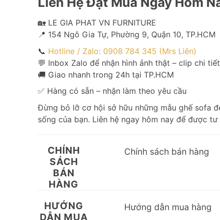
Liên Hệ Đặt Mua Ngay Hôm N
🏡 LE GIA PHAT VN FURNITURE
📍 154 Ngô Gia Tự, Phường 9, Quận 10, TP.HCM
📞
Hotline / Zalo: 0908 784 345 (Mrs Liên)
💬 Inbox Zalo để nhận hình ảnh thật – clip chi tiế
🚚 Giao nhanh trong 24h tại TP.HCM
✅ Hàng có sẵn – nhận làm theo yêu cầu
Đừng bỏ lỡ cơ hội sở hữu những mẫu ghế sofa đẹ
sống của bạn. Liên hệ ngay hôm nay để được tư
CHÍNH
Chính sách bán hàng
SÁCH
BÁN
HÀNG
HƯỚNG
Hướng dẫn mua hàng
DẪN MUA