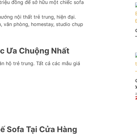
 triệu đồng để sở hữu một chiếc sofa
ớng nội thất trẻ trung, hiện đại.
, văn phòng, homestay, studio chụp
ợc Ưa Chuộng Nhất
ăn hộ trẻ trung. Tất cả các mẫu giá
3
l
t
l
ế Sofa Tại Cửa Hàng