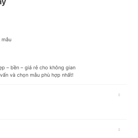
ay
t mẫu
p – bền – giá rẻ cho không gian
 vấn và chọn mẫu phù hợp nhất!