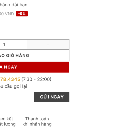
 hành dài hạn
000
VNĐ
-9%
Giá
Giá
gốc
hiện
là:
tại
6.500.000 VNĐ.
là:
5.900.000 VNĐ.
gia đình LGPSF03 - Nhận đặt theo yêu cầu số lượng
ÀO GIỎ HÀNG
A NGAY
878.4345
(7:30 - 22:00)
u cầu gọi lại
am kết
Thanh toán
ất lượng
khi nhận hàng