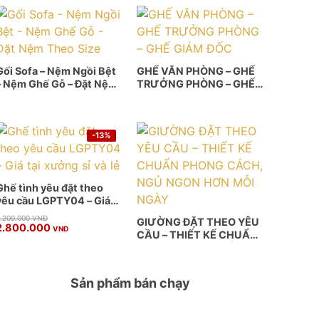
Gối Sofa – Nệm Ngồi Bệt
GHẾ VĂN PHÒNG – GHẾ
– Nệm Ghế Gỗ – Đặt Nệm
TRƯỞNG PHÒNG – GHẾ
Theo Size
GIÁM ĐỐC
-13%
Ghế tình yêu đặt theo
yêu cầu LGPTY04 – Giá
tại xưởng sỉ và lẻ
Giá
Giá
.200.000
VNĐ
GIƯỜNG ĐẶT THEO YÊU
2.800.000
gốc
hiện
VNĐ
CẦU – THIẾT KẾ CHUẨN
à:
ại
PHONG CÁCH, NGỦ
3.200.000 VNĐ.
à:
2.800.000 VNĐ.
NGON HƠN MỖI NGÀY
Sản phẩm bán chạy