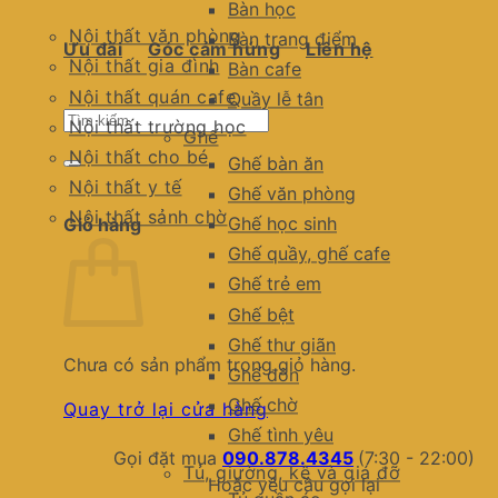
Bàn học
Nội thất văn phòng
Bàn trang điểm
Ưu đãi
Góc cảm hứng
Liên hệ
Nội thất gia đình
Bàn cafe
Nội thất quán cafe
Quầy lễ tân
Tìm
Nội thất trường học
Ghế
kiếm:
Nội thất cho bé
Ghế bàn ăn
Nội thất y tế
Ghế văn phòng
Nội thất sảnh chờ
Ghế học sinh
Giỏ hàng
Ghế quầy, ghế cafe
Ghế trẻ em
Ghế bệt
Ghế thư giãn
Chưa có sản phẩm trong giỏ hàng.
Ghế đôn
Ghế chờ
Quay trở lại cửa hàng
Ghế tình yêu
Gọi đặt mua
090.878.4345
(7:30 - 22:00)
Tủ, giường, kệ và giá đỡ
Hoặc yêu cầu gọi lại