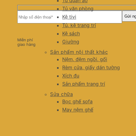
Tủ quần áo
Tủ văn phòng
Kệ tivi
Tủ, kệ trang trí
Kệ sách
Miễn phí
Giường
giao hàng
Sản phẩm nội thất khác
Nệm, đệm ngồi, gối
Rèm cửa, giấy dán tường
Xích đu
Sản phẩm trang trí
Sửa chữa
Bọc ghế sofa
May nệm ghế