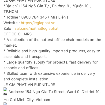
LE GIA PHAT VN FURNITURE
*Địa chỉ : 154 Ngô Gia Tự , Phường 9 , *Quận 10 ,
TP.HCM
*Hotline : 0908 784 345 ( Mrs Liên )
Website :
https://legiaphat.vn
Zalo :
zalo.me/noithatlegiaphat
OFFICE CHAIRS
* A collection of the hottest office chair models on the
market.
* Reliable and high-quality imported products, easy to
assemble and transport.
* Large quantity supply for projects, fast delivery for
schools and offices.
* Skilled team with extensive experience in delivery
and complete installation.
LE GIA PHAT VN FURNITURE
Address: 154 Ngo Gia Tu Street, Ward 9, District 10,
Ho Chi Minh City, Vietnam