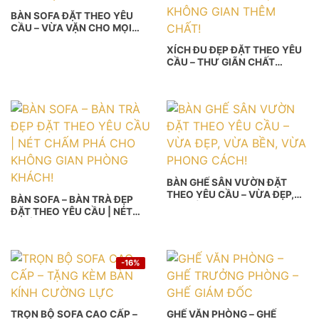
BÀN SOFA ĐẶT THEO YÊU
CẦU – VỪA VẶN CHO MỌI
KHÔNG GIAN!
XÍCH ĐU ĐẸP ĐẶT THEO YÊU
CẦU – THƯ GIÃN CHẤT
RIÊNG, KHÔNG GIAN THÊM
CHẤT!
BÀN GHẾ SÂN VƯỜN ĐẶT
THEO YÊU CẦU – VỪA ĐẸP,
BÀN SOFA – BÀN TRÀ ĐẸP
VỪA BỀN, VỪA PHONG CÁCH!
ĐẶT THEO YÊU CẦU | NÉT
CHẤM PHÁ CHO KHÔNG GIAN
PHÒNG KHÁCH!
-16%
TRỌN BỘ SOFA CAO CẤP –
GHẾ VĂN PHÒNG – GHẾ