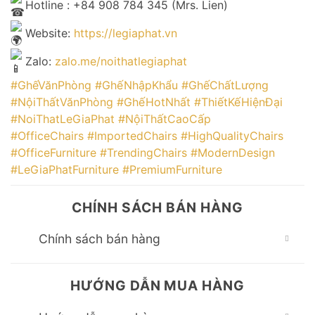
Hotline : +84 908 784 345 (Mrs. Lien)
Website:
https://legiaphat.vn
Zalo:
zalo.me/noithatlegiaphat
#GhếVănPhòng
#GhếNhậpKhẩu
#GhếChấtLượng
#NộiThấtVănPhòng
#GhếHotNhất
#ThiếtKếHiệnĐại
#NoiThatLeGiaPhat
#NộiThấtCaoCấp
#OfficeChairs
#ImportedChairs
#HighQualityChairs
#OfficeFurniture
#TrendingChairs
#ModernDesign
#LeGiaPhatFurniture
#PremiumFurniture
CHÍNH SÁCH BÁN HÀNG
Chính sách bán hàng
HƯỚNG DẪN MUA HÀNG