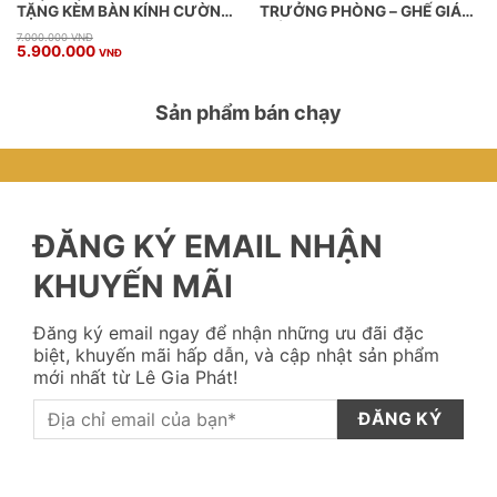
TẶNG KÈM BÀN KÍNH CƯỜNG
TRƯỞNG PHÒNG – GHẾ GIÁM
LỰC
ĐỐC
Giá
Giá
7.000.000
VNĐ
5.900.000
gốc
hiện
VNĐ
là:
tại
7.000.000 VNĐ.
là:
5.900.000 VNĐ.
Sản phẩm bán chạy
ĐĂNG KÝ EMAIL NHẬN
KHUYẾN MÃI
Đăng ký email ngay để nhận những ưu đãi đặc
biệt, khuyến mãi hấp dẫn, và cập nhật sản phẩm
mới nhất từ Lê Gia Phát!