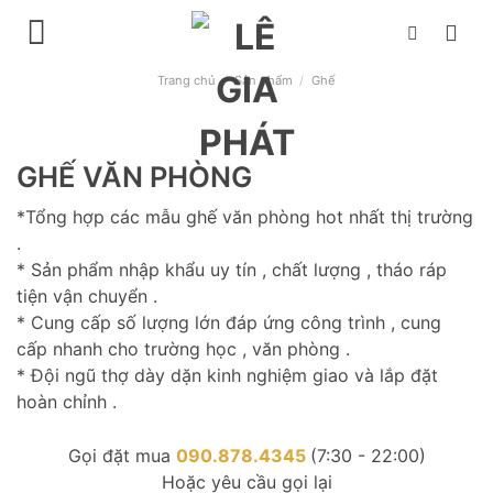
Chuyển
đến
nội
Trang chủ
/
Sản phẩm
/
Ghế
dung
GHẾ VĂN PHÒNG
*Tổng hợp các mẫu ghế văn phòng hot nhất thị trường
.
* Sản phẩm nhập khẩu uy tín , chất lượng , tháo ráp
tiện vận chuyển .
* Cung cấp số lượng lớn đáp ứng công trình , cung
cấp nhanh cho trường học , văn phòng .
* Đội ngũ thợ dày dặn kinh nghiệm giao và lắp đặt
hoàn chỉnh .
Gọi đặt mua
090.878.4345
(7:30 - 22:00)
Hoặc yêu cầu gọi lại