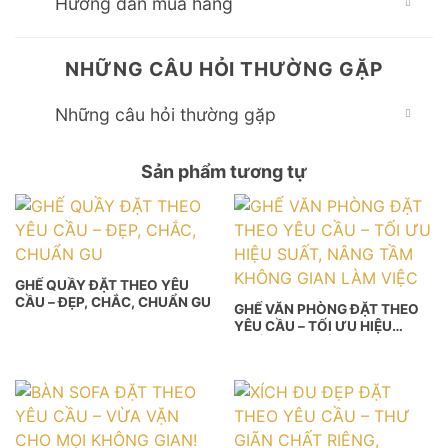
Hướng dẫn mua hàng
NHỮNG CÂU HỎI THƯỜNG GẶP
Những câu hỏi thường gặp
Sản phẩm tương tự
GHẾ QUẦY ĐẶT THEO YÊU
CẦU – ĐẸP, CHẮC, CHUẨN GU
GHẾ VĂN PHÒNG ĐẶT THEO
YÊU CẦU – TỐI ƯU HIỆU
SUẤT, NÂNG TẦM KHÔNG
GIAN LÀM VIỆC