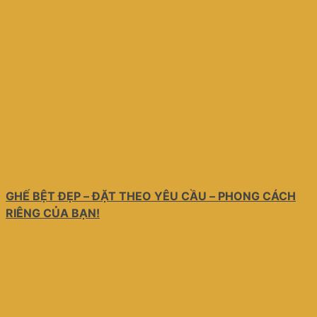
GHẾ BỆT ĐẸP – ĐẶT THEO YÊU CẦU – PHONG CÁCH
RIÊNG CỦA BẠN!