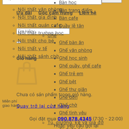
Bàn học
Nội thất văn phòng
Bàn trang điểm
Ưu đãi
Góc cảm hứng
Liên hệ
Nội thất gia đình
Bàn cafe
Nội thất quán cafe
Quầy lễ tân
Tìm
Nội thất trường học
Ghế
kiếm:
Nội thất cho bé
Ghế bàn ăn
Nội thất y tế
Ghế văn phòng
Nội thất sảnh chờ
Ghế học sinh
Giỏ hàng
Ghế quầy, ghế cafe
Ghế trẻ em
Ghế bệt
Ghế thư giãn
Chưa có sản phẩm trong giỏ hàng.
Ghế đôn
Miễn phí
Ghế chờ
Quay trở lại cửa hàng
giao hàng
Ghế tình yêu
Gọi đặt mua
090.878.4345
(7:30 - 22:00)
Tủ, giường, kệ và giá đỡ
Hoặc yêu cầu gọi lại