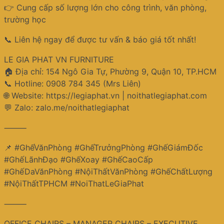
👉 Cung cấp số lượng lớn cho công trình, văn phòng,
trường học
📞 Liên hệ ngay để được tư vấn & báo giá tốt nhất!
LE GIA PHAT VN FURNITURE
🏠 Địa chỉ: 154 Ngô Gia Tự, Phường 9, Quận 10, TP.HCM
📞 Hotline: 0908 784 345 (Mrs Liên)
🌐 Website: https://legiaphat.vn | noithatlegiaphat.com
💬 Zalo: zalo.me/noithatlegiaphat
⸻
📌 #GhếVănPhòng #GhếTrưởngPhòng #GhếGiámĐốc
#GhếLãnhĐạo #GhếXoay #GhếCaoCấp
#GhếDaVănPhòng #NộiThấtVănPhòng #GhếChấtLượng
#NộiThấtTPHCM #NoiThatLeGiaPhat
⸻
OFFICE CHAIRS – MANAGER CHAIRS – EXECUTIVE