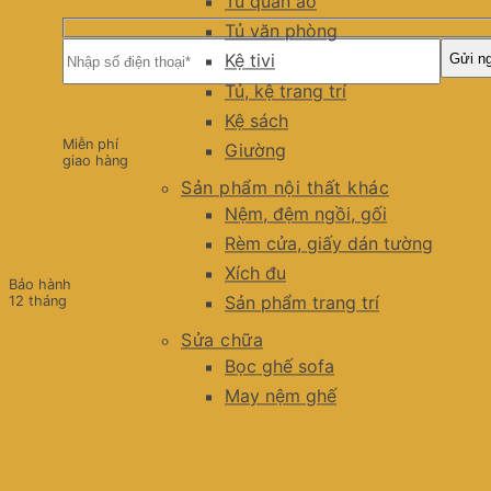
Tủ quần áo
Tủ văn phòng
Kệ tivi
Tủ, kệ trang trí
Kệ sách
Miễn phí
Giường
giao hàng
Sản phẩm nội thất khác
Nệm, đệm ngồi, gối
Rèm cửa, giấy dán tường
Xích đu
Bảo hành
Sản phẩm trang trí
12 tháng
Sửa chữa
Bọc ghế sofa
May nệm ghế