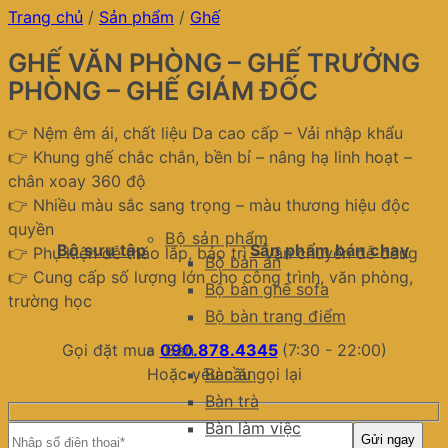
Trang chủ
/
Sản phẩm
/
Ghế
GHẾ VĂN PHÒNG – GHẾ TRƯỞNG
PHÒNG – GHẾ GIÁM ĐỐC
👉 Nệm êm ái, chất liệu Da cao cấp – Vải nhập khẩu
👉 Khung ghế chắc chắn, bền bỉ – nâng hạ linh hoạt –
chân xoay 360 độ
👉 Nhiều màu sắc sang trọng – màu thương hiệu độc
quyền
Bộ sản phẩm
Bộ sưu tập
Sản phẩm bán chạy
👉 Phụ kiện dễ tháo lắp, bảo trì – vận chuyển dễ dàng
Bộ bàn ăn
👉 Cung cấp số lượng lớn cho công trình, văn phòng,
Bộ bàn ghế sofa
trường học
Bộ bàn trang điểm
Gọi đặt mua
090.878.4345
(7:30 - 22:00)
Bàn
Hoặc yêu cầu gọi lại
Bàn ăn
Bàn trà
Bàn làm việc