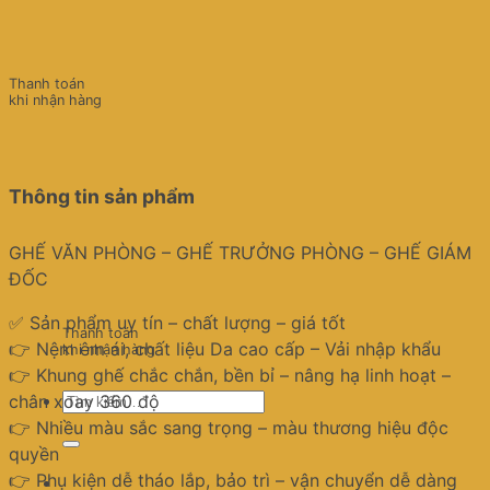
Thanh toán
khi nhận hàng
Thông tin sản phẩm
GHẾ VĂN PHÒNG – GHẾ TRƯỞNG PHÒNG – GHẾ GIÁM
ĐỐC
✅ Sản phẩm uy tín – chất lượng – giá tốt
Thanh toán
👉 Nệm êm ái, chất liệu Da cao cấp – Vải nhập khẩu
khi nhận hàng
👉 Khung ghế chắc chắn, bền bỉ – nâng hạ linh hoạt –
Tìm
chân xoay 360 độ
kiếm:
👉 Nhiều màu sắc sang trọng – màu thương hiệu độc
quyền
👉 Phụ kiện dễ tháo lắp, bảo trì – vận chuyển dễ dàng