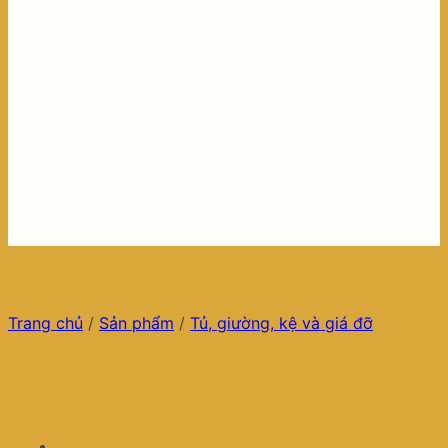
Trang chủ
/
Sản phẩm
/
Tủ, giường, kệ và giá đỡ