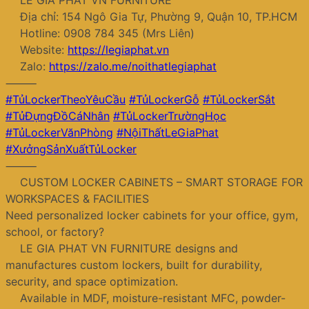
LE GIA PHAT VN FURNITURE
Địa chỉ: 154 Ngô Gia Tự, Phường 9, Quận 10, TP.HCM
Hotline: 0908 784 345 (Mrs Liên)
Website:
https://legiaphat.vn
Zalo:
https://zalo.me/noithatlegiaphat
⸻
#TủLockerTheoYêuCầu
#TủLockerGỗ
#TủLockerSắt
#TủĐựngĐồCáNhân
#TủLockerTrườngHọc
#TủLockerVănPhòng
#NộiThấtLeGiaPhat
#XưởngSảnXuấtTủLocker
⸻
CUSTOM LOCKER CABINETS – SMART STORAGE FOR
WORKSPACES & FACILITIES
Need personalized locker cabinets for your office, gym,
school, or factory?
LE GIA PHAT VN FURNITURE designs and
manufactures custom lockers, built for durability,
security, and space optimization.
Available in MDF, moisture-resistant MFC, powder-