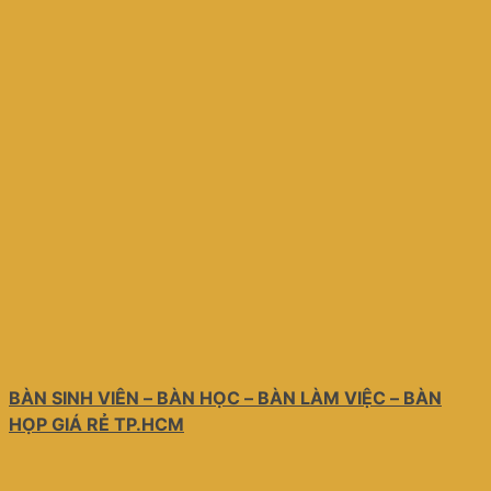
BÀN SINH VIÊN – BÀN HỌC – BÀN LÀM VIỆC – BÀN
HỌP GIÁ RẺ TP.HCM