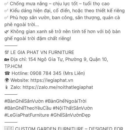
✅ Chống mưa nắng – chịu lực tốt – tuổi thọ cao
✅ Kiểu dáng hiện đại, cổ điển, hoặc theo thiết kế riêng
✅ Phù hợp sân vườn, ban công, sân thượng, quán cà
phê ngoài trời…
🌿 Không gian xanh sẽ trở nên tinh tế hơn với bộ bàn
ghế ngoài trời đậm chất riêng!
⸻
💯 LE GIA PHAT VN FURNITURE
🏡 Địa chỉ: 154 Ngô Gia Tự, Phường 9, Quận 10,
TP.HCM
☎ Hotline: 0908 784 345 (Mrs Liên)
🌍 Website: https://legiaphat.vn
📱 Zalo: https://zalo.me/noithatlegiaphat
⸻
#BànGhếSânVườn #BànGhếNgoàiTrời
#BànGhếTheoYêuCầu #NộiThấtSânVườn
#LeGiaPhatFurniture #GhếSânVườnĐẹp
⸻
🇺🇸 CUSTOM GARDEN FURNITURE – DESIGNED FOR