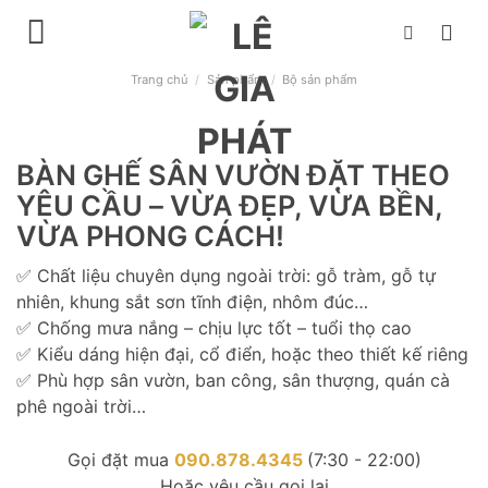
Chuyển
đến
nội
Trang chủ
/
Sản phẩm
/
Bộ sản phẩm
dung
BÀN GHẾ SÂN VƯỜN ĐẶT THEO
YÊU CẦU – VỪA ĐẸP, VỪA BỀN,
VỪA PHONG CÁCH!
✅ Chất liệu chuyên dụng ngoài trời: gỗ tràm, gỗ tự
nhiên, khung sắt sơn tĩnh điện, nhôm đúc…
✅ Chống mưa nắng – chịu lực tốt – tuổi thọ cao
✅ Kiểu dáng hiện đại, cổ điển, hoặc theo thiết kế riêng
✅ Phù hợp sân vườn, ban công, sân thượng, quán cà
phê ngoài trời…
Gọi đặt mua
090.878.4345
(7:30 - 22:00)
Hoặc yêu cầu gọi lại