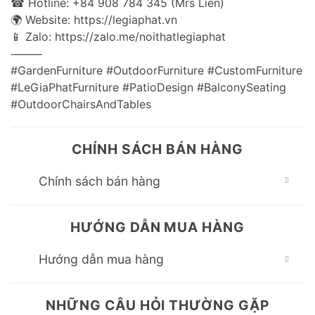
☎ Hotline: +84 908 784 345 (Mrs Lien)
🌍 Website: https://legiaphat.vn
📱 Zalo: https://zalo.me/noithatlegiaphat
⸻
#GardenFurniture #OutdoorFurniture #CustomFurniture
#LeGiaPhatFurniture #PatioDesign #BalconySeating
#OutdoorChairsAndTables
CHÍNH SÁCH BÁN HÀNG
Chính sách bán hàng
HƯỚNG DẪN MUA HÀNG
Hướng dẫn mua hàng
NHỮNG CÂU HỎI THƯỜNG GẶP