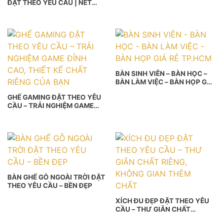
ĐẶT THEO YÊU CẦU | NÉT
GIAN LÀM VIỆC
CHẤM PHÁ CHO KHÔNG GIAN
PHÒNG KHÁCH!
BÀN SINH VIÊN – BÀN HỌC –
BÀN LÀM VIỆC – BÀN HỌP GIÁ
RẺ TP.HCM
GHẾ GAMING ĐẶT THEO YÊU
CẦU – TRẢI NGHIỆM GAME
ĐỈNH CAO, THIẾT KẾ CHẤT
RIÊNG CỦA BẠN
BÀN GHẾ GỖ NGOÀI TRỜI ĐẶT
THEO YÊU CẦU – BỀN ĐẸP
XÍCH ĐU ĐẸP ĐẶT THEO YÊU
CẦU – THƯ GIÃN CHẤT
RIÊNG, KHÔNG GIAN THÊM