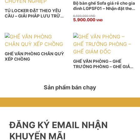
Bộ bàn ghế Sofa giá rẻ cho gia
đình LGPSF01 – Nhận đặt theo
TỦ LOCKER ĐẶT THEO YÊU
yêu cầu
CẦU – GIẢI PHÁP LƯU TRỮ
Giá
Giá
6.500.000
VNĐ
5.900.000
gốc
hiện
VNĐ
THÔNG MINH & CHUYÊN
là:
tại
NGHIỆP
6.500.000 VNĐ.
là:
5.900.000 VNĐ.
GHẾ VĂN PHÒNG CHÂN QUỲ
XẾP CHỒNG
GHẾ VĂN PHÒNG – GHẾ
TRƯỞNG PHÒNG – GHẾ GIÁM
ĐỐC
Sản phẩm bán chạy
ĐĂNG KÝ EMAIL NHẬN
KHUYẾN MÃI