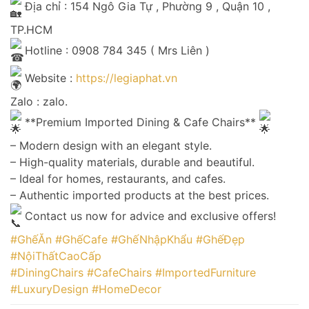
Địa chỉ : 154 Ngô Gia Tự , Phường 9 , Quận 10 ,
TP.HCM
Hotline : 0908 784 345 ( Mrs Liên )
Website :
https://legiaphat.vn
Zalo : zalo.
**Premium Imported Dining & Cafe Chairs**
– Modern design with an elegant style.
– High-quality materials, durable and beautiful.
– Ideal for homes, restaurants, and cafes.
– Authentic imported products at the best prices.
Contact us now for advice and exclusive offers!
#GhếĂn
#GhếCafe
#GhếNhậpKhẩu
#GhếĐẹp
#NộiThấtCaoCấp
#DiningChairs
#CafeChairs
#ImportedFurniture
#LuxuryDesign
#HomeDecor