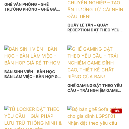
GHẾ VĂN PHÒNG – GHẾ
TRƯỞNG PHÒNG – GHẾ GIÁM
ĐỐC
QUẦY LỄ TÂN – QUẦY
RECEPTION ĐẶT THEO YÊU
CẦU | THIẾT KẾ CHUYÊN
NGHIỆP – TẠO ẤN TƯỢNG TỪ
CÁI NHÌN ĐẦU TIÊN!
BÀN SINH VIÊN – BÀN HỌC –
BÀN LÀM VIỆC – BÀN HỌP GIÁ
RẺ TP.HCM
GHẾ GAMING ĐẶT THEO YÊU
CẦU – TRẢI NGHIỆM GAME
ĐỈNH CAO, THIẾT KẾ CHẤT
RIÊNG CỦA BẠN!
-9%