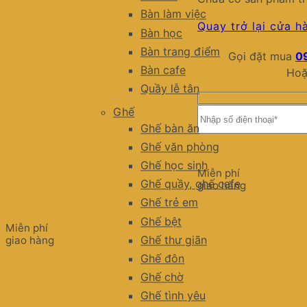
Bàn làm việc
Quay trở lại cửa h
Bàn học
Bàn trang điểm
Gọi đặt mua
0
Bàn cafe
Hoặ
Quầy lễ tân
Ghế
Ghế bàn ăn
Ghế văn phòng
Ghế học sinh
Miễn phí
Ghế quầy, ghế cafe
giao hàng
Ghế trẻ em
Ghế bệt
Miễn phí
Ghế thư giãn
giao hàng
Ghế đôn
Ghế chờ
Ghế tình yêu