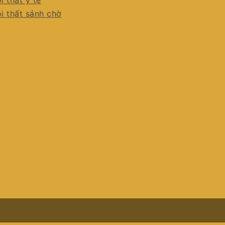
i thất y tế
i thất sảnh chờ