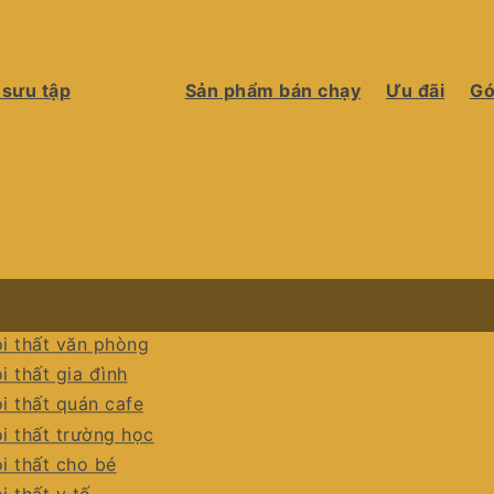
 sưu tập
Sản phẩm bán chạy
Ưu đãi
Gó
i thất văn phòng
i thất gia đình
i thất quán cafe
i thất trường học
i thất cho bé