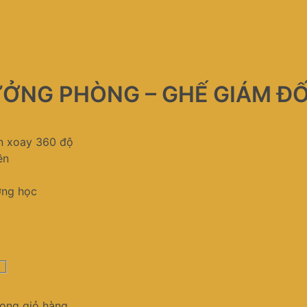
ƯỞNG PHÒNG – GHẾ GIÁM Đ
ân xoay 360 độ
ền
ờng học
ong giỏ hàng.