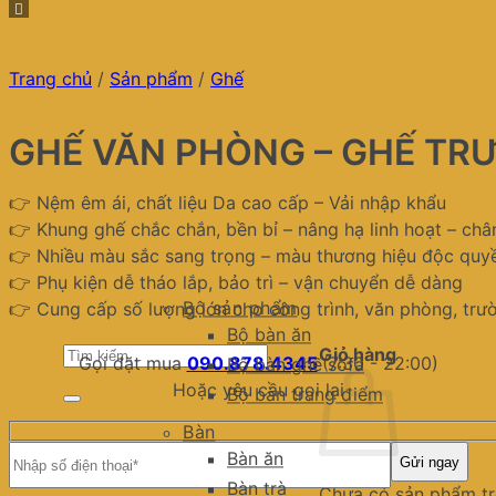
Trang chủ
/
Sản phẩm
/
Ghế
GHẾ VĂN PHÒNG – GHẾ TR
👉 Nệm êm ái, chất liệu Da cao cấp – Vải nhập khẩu
👉 Khung ghế chắc chắn, bền bỉ – nâng hạ linh hoạt – ch
👉 Nhiều màu sắc sang trọng – màu thương hiệu độc quy
👉 Phụ kiện dễ tháo lắp, bảo trì – vận chuyển dễ dàng
Bộ sản phẩm
👉 Cung cấp số lượng lớn cho công trình, văn phòng, trư
Bộ bàn ăn
Tìm
Giỏ hàng
Gọi đặt mua
090.878.4345
(7:30 - 22:00)
Bộ bàn ghế sofa
kiếm:
Hoặc yêu cầu gọi lại
Bộ bàn trang điểm
Bàn
Bàn ăn
Bàn trà
Chưa có sản phẩm tr